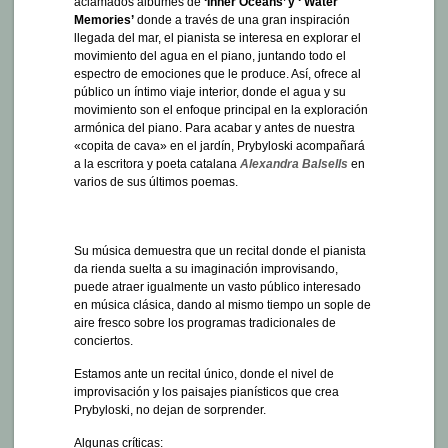
aclamados álbumes de
‘Inner Oceans’ y ‘ Water
Memories’
donde a través de una gran inspiración
llegada del mar, el pianista se interesa en explorar el
movimiento del agua en el piano, juntando todo el
espectro de emociones que le produce. Así, ofrece al
público un íntimo viaje interior, donde el agua y su
movimiento son el enfoque principal en la exploración
armónica del piano. Para acabar y antes de nuestra
«copita de cava» en el jardín, Prybyloski acompañará
a la escritora y poeta catalana
Alexandra Balsells
en
varios de sus últimos poemas.
Su música demuestra que un recital donde el pianista
da rienda suelta a su imaginación improvisando,
puede atraer igualmente un vasto público interesado
en música clásica, dando al mismo tiempo un sople de
aire fresco sobre los programas tradicionales de
conciertos.
Estamos ante un recital único, donde el nivel de
improvisación y los paisajes pianísticos que crea
Prybyloski, no dejan de sorprender.
Algunas críticas: