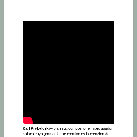
Prybyloski
–
Piano
y
Agua
–
Improvisaciones
Karl Prybyloski
– pianista, compositor e improvisador
polaco cuyo gran enfoque creativo es la creación de