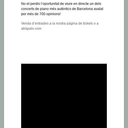
No et perdis l’oportunitat de viure en directe un dels
concerts de piano més autèntics de Barcelona avalat
per més de 700 opinions!
Venda d’entrades a la nostra pàgina de tickets o a
atràpalo.com