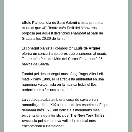
San
Valentín
–
Entradas
Agotadas
«Solo Piano al dia de Sant Valentí «
és la proposta
musical que «El Teatre més Petit del Món» ens
proposa per aquest divendres enamorat al barri de
Gràcia a les 20:30 de la nit.
El conegut pianista i compositor
LLuÍs de Arquer
oferirà un concert amb obres que enamoren al màgic
Teatre més Petit del Món del Carrer Encarnació 25
baixos de Gràcia.
Fundat pel desaparegut musicòleg Roger Alier i ell
mateix l’any 1999, el Teatret, està ambientat en una
harmonia vuitcentista on la música troba el lloc
perfecte per a fer-nos somiar…!
La vetllada acaba amb una copa de cava en un
romàntic jardí del XIX a la llum de les espelmes. Es pot
demanar més…? Com indica als melòmans més
exigents una guia turística del
The New York Times
,
«Aquesta pot ser la seva vetllada musical més
encantadora a Barcelona».