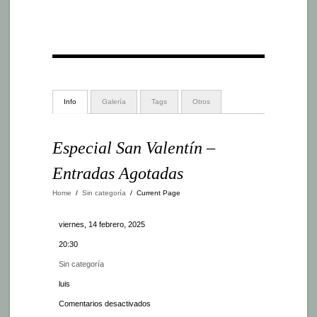
Info
Galería
Tags
Otros
Especial San Valentín –
Entradas Agotadas
Home
/
Sin categoría
/
Current Page
viernes, 14 febrero, 2025
20:30
Sin categoría
luis
en
Comentarios desactivados
Especial