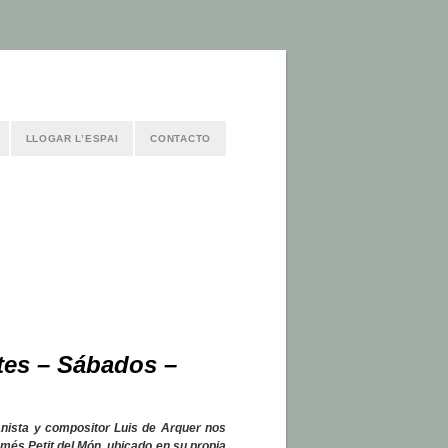
LLOGAR L’ESPAI
CONTACTO
tes – Sábados –
ianista y compositor
Luis de Arquer
nos
 més Petit del Món
, ubicado en su propia