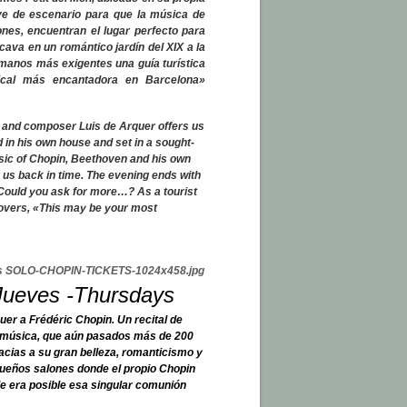
e de escenario para que la música de
es, encuentran el lugar perfecto para
ava en un romántico jardín del XIX a la
manos más exigentes una guía turística
cal más encantadora en Barcelona»
st and composer Luis de Arquer offers us
 in his own house and set in a sought-
sic of Chopin, Beethoven and his own
 us back in time. The evening ends with
 Could you ask for more…? As a tourist
overs,
«This may be your most
 Jueves -Thursdays
uer a Frédéric Chopin. Un recital de
u música, que aún pasados más de 200
cias a su gran belleza, romanticismo y
queños salones donde el propio Chopin
de era posible esa singular comunión