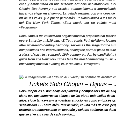
casa y ambientado en una buscada armonía decimonónica, sirv
Chopin, Beethoven y sus propias composiciones e improvisacion
hacernos viajar en el tiempo.
La velada termina con una copa de c
luz de las velas. ¿Se puede pedir más…? Como indica a los meló
del
The New York Times
,
«Esta puede ser su velada musi
«Programa»
Solo Piano
is the refined and original musical proposal that piani
every Saturday at 8:30 p.m. «El Teatre més Petit del Món», located
after nineteenth-century harmony, serves as the stage for the mu
compositions and improvisations, finding the perfect place to take
a glass of cava in a romantic 19th-century garden by candlelight.
guide from The New York Times tells the most demanding music l
enchanting musical evening in Barcelona.»
«
Program»
Tickets Solo Chopin – Dijous –
Solo Chopin, es el homenaje del pianista y compositor Luis de Arq
piano que nos sumerge en algunas de las obras más bellas de s
años, sigue tan cercana a nuestras emociones como entonces gra
sensibilidad. El Teatre més Petit del Món, es uno más de esos pe
prefería presentarse ante un pequeño y selecto auditorio, en don
que se vive a través de cada sonido…