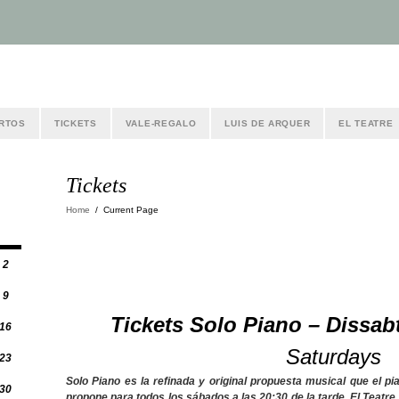
RTOS
TICKETS
VALE-REGALO
LUIS DE ARQUER
EL TEATRE
Tickets
Home
/
Current Page
2
9
Tickets Solo Piano – Dissab
16
Saturdays
23
Solo Piano
es la refinada y original propuesta musical que el p
30
propone para todos los sábados a las 20:30 de la tarde.
El Teatre