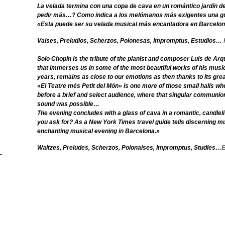
La velada termina con una copa de cava en un romántico jardín del
pedir más…? Como indica a los melómanos más exigentes una guí
«Esta puede ser su velada musical más encantadora en Barcelo
Valses, Preludios, Scherzos, Polonesas, Impromptus, Estudios…
Solo Chopin is the tribute of the pianist and composer Luis de Arqu
that immerses us in some of the most beautiful works of his musi
years, remains as close to our emotions as then thanks to its grea
«El Teatre més Petit del Món» is one more of those small halls wh
before a brief and select audience, where that singular communio
sound was possible…
The evening concludes with a glass of cava in a romantic, candlel
you ask for? As a New York Times travel guide tells discerning m
enchanting musical evening in Barcelona.»
Waltzes, Preludes, Scherzos, Polonaises, Impromptus, Studies…
E