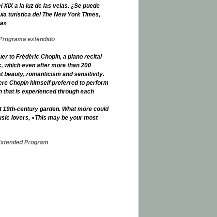
 XIX a la luz de las velas. ¿Se puede
a turística del
The New York Times
,
na»
Programa extendido
er to Frédéric Chopin, a piano recital
c, which even after more than 200
t beauty, romanticism and sensitivity.
ere Chopin himself preferred to perform
n that is experienced through each
it 19th-century garden. What more could
usic lovers,
«This may be your most
xtended Program